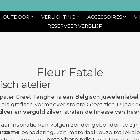
OUTDOOR
VERLICHTING
ACCESSOIRES
V
RESERVEER VERBLIJF
Fleur Fatale
sch atelier
pster Greet Tanghe, is een
Belgisch juwelenlabel
 als grafisch vormgever stortte Greet zich 13 jaar 
zilver
en
verguld zilver
, stralen de finesse van haa
aar inspiratie kan volgen zonder gebonden te zijn a
urzame
benadering, van materiaalkeuze tot lokale
schap tegen een
betaalbare prijs
biedt Fleurfatale