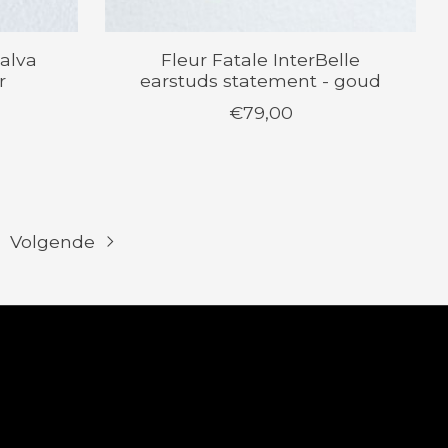
malva
Fleur Fatale InterBelle
r
earstuds statement - goud
€79,00
Volgende