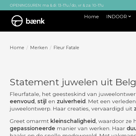
OPENINGSUREN: ma & di: 13-17u / do, vr & za: 10-17u
Home
INDOOR
Home
/
Merken
/
Fleur Fatale
Statement juwelen uit Belgi
Fleurfatale, het geesteskind van juweelontwer
eenvoud
,
stijl
en
zuiverheid
. Met een verleden
juweelontwerp. Haar creaties, vervaardigd uit
Greet omarmt
kleinschaligheid
, waardoor ze h
gepassioneerde
manier van werken. Haar
du
haaks op de snelle modewereld. Met vakman