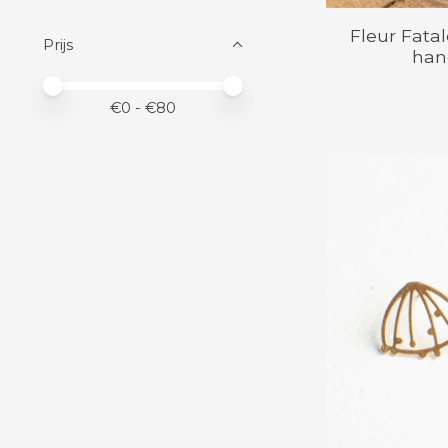
Fleur Fata
Prijs
han
Minimale prijswaarde
Price maximum value
€
0
- €
80