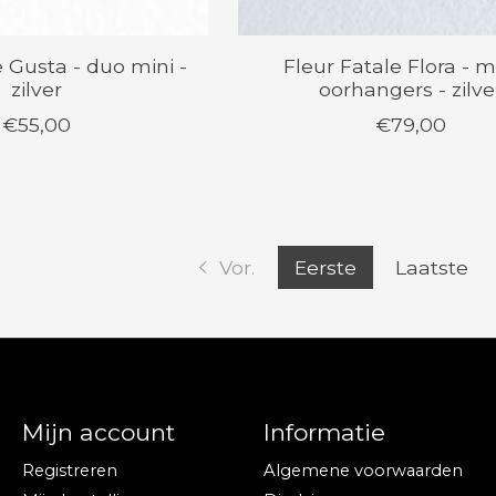
e Gusta - duo mini -
Fleur Fatale Flora - 
zilver
oorhangers - zilve
€55,00
€79,00
Vor.
Eerste
Laatste
Mijn account
Informatie
Registreren
Algemene voorwaarden