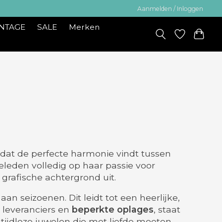
Aanmelden / Inloggen
INTAGE
SALE
Merken
dat de perfecte harmonie vindt tussen
geleden volledig op haar passie voor
r grafische achtergrond uit.
an seizoenen. Dit leidt tot een heerlijke,
 leveranciers en
beperkte oplages
, staat
 tijdloze juwelen die met liefde moeten