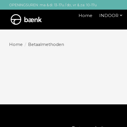
OPENINGSUREN: ma & di: 13-17u / do, vr & za: 10-17u
Home
INDOOR
Home
/
Betaalmethoden