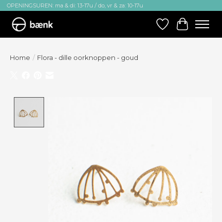
OPENINGSUREN: ma & di: 13-17u / do, vr & za: 10-17u
Verlanglijst
Winkelw
Home
/
Flora - dille oorknoppen - goud
Product image slideshow Items