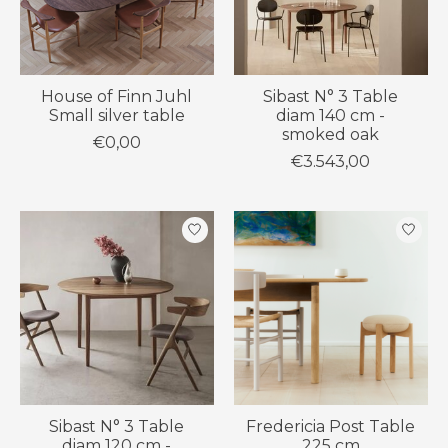
House of Finn Juhl
Sibast N° 3 Table
Small silver table
diam 140 cm -
smoked oak
€0,00
€3.543,00
Sibast N° 3 Table
Fredericia Post Table
diam 120 cm -
225 cm