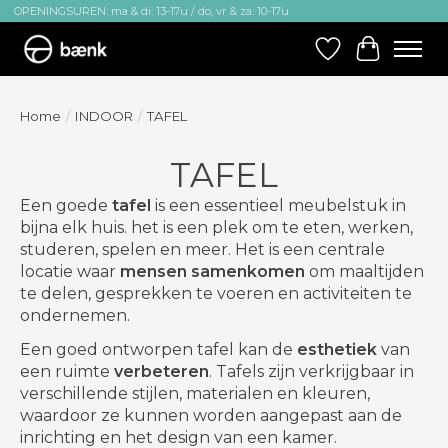
OPENINGSUREN: ma & di: 13-17u / do, vr & za: 10-17u
Verlanglijst
Winkelw
Home
/
INDOOR
/
TAFEL
TAFEL
Een goede
tafel
is een essentieel meubelstuk in
bijna elk huis. het is een plek om te eten, werken,
studeren, spelen en meer. Het is een centrale
locatie waar
mensen samenkomen
om maaltijden
te delen, gesprekken te voeren en activiteiten te
ondernemen.
Een goed ontworpen tafel kan de
esthetiek
van
een ruimte
verbeteren
. Tafels zijn verkrijgbaar in
verschillende stijlen, materialen en kleuren,
waardoor ze kunnen worden aangepast aan de
inrichting en het design van een kamer.