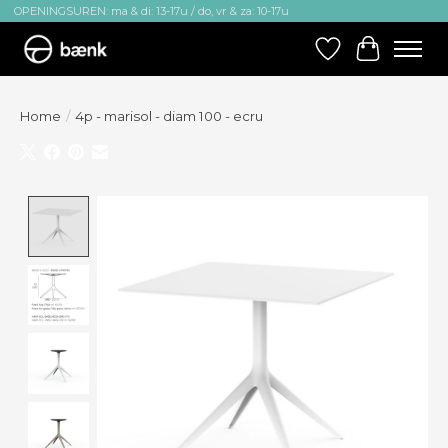
OPENINGSUREN: ma & di: 13-17u / do, vr & za: 10-17u
Verlanglijst
Winkelw
Home
/
4p - marisol - diam 100 - ecru
Product image slideshow Items