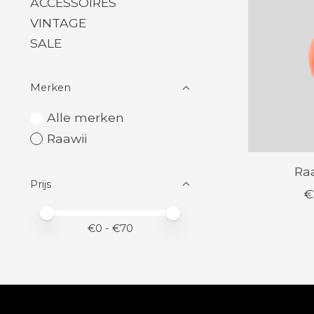
ACCESSOIRES
VINTAGE
SALE
Merken
Alle merken
Raawii
Raa
Prijs
€
Minimale prijswaarde
Price maximum value
€
0
- €
70