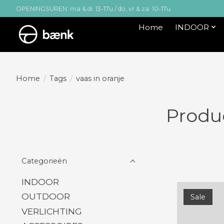
OPENINGSUREN: ma & di: 13-17u / do, vr & za: 10-17u
Home
INDOOR
Home
/
Tags
/
vaas in oranje
Produ
Categorieën
INDOOR
OUTDOOR
Sale
VERLICHTING