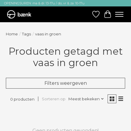
OPENINGSUREN: ma & di: 13-17u / do, vr & za: 10-17u
Verlanglijst
Winkelw
Home
/
Tags
/
vaas in groen
Producten getagd met
vaas in groen
Filters weergeven
Sorteren op
Meest bekeken
0 producten
Geen producten gevonden!