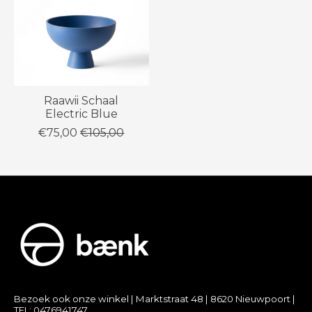
Raawii Schaal
Electric Blue
€75,00
€105,00
Bezoek ook onze winkel | Marktstraat 48 | 8620 Nieuwpoort |
TEL: 0476941747