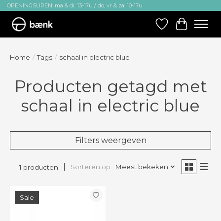
OPENINGSUREN: ma & di: 13-17u / do, vr & za: 10-17u
Verlanglijst
Winkelw
Home
/
Tags
/
schaal in electric blue
Producten getagd met
schaal in electric blue
Filters weergeven
Sorteren op
Meest bekeken
1 producten
Sale