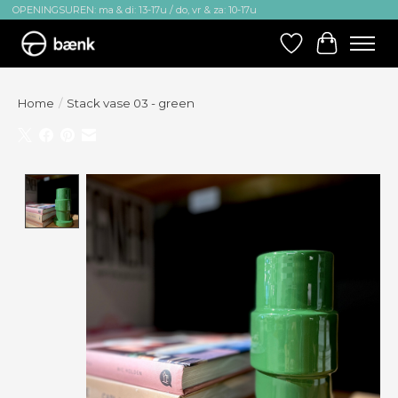
OPENINGSUREN: ma & di: 13-17u / do, vr & za: 10-17u
Verlanglijst
Winkelw
Home
/
Stack vase 03 - green
Product image slideshow Items