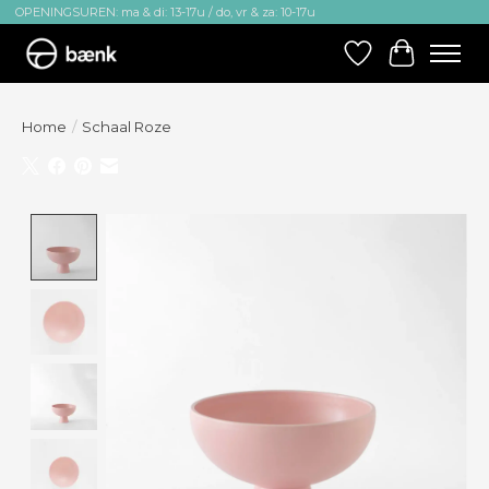
OPENINGSUREN: ma & di: 13-17u / do, vr & za: 10-17u
Verlanglijst
Winkelw
Home
/
Schaal Roze
Product image slideshow Items