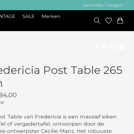
Aanmelden / Inloggen
INTAGE
SALE
Merken
edericia Post Table 265
m
84,00
tw
st Table van Fredericia is een massief eiken
fel of vergadertafel, ontworpen door de
e ontwerpster Cecilie Manz. Het robuuste