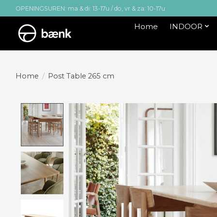
OPENINGSUREN: ma & di: 13-17u / do, vr & za: 10-17u
Home
INDOOR
Home
/
Post Table 265 cm
Product image slideshow Items