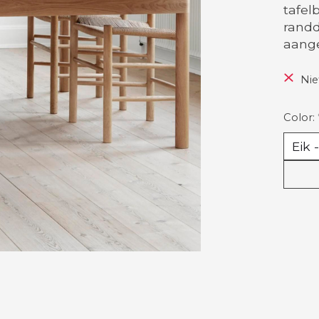
tafel
randd
aange
Nie
Color: