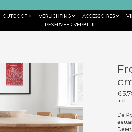
OUTDOOR
VERLICHTING
ACCESSOIRES
V
RESERVEER VERBLIJF
Fr
c
€5.7
Incl. b
De Po
eetta
Deens