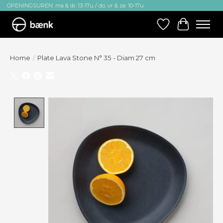
OPENINGSUREN: ma & di: 13-17u / do, vr & za: 10-17u
Verlanglijst
Winkelw
Home
/
Plate Lava Stone N° 35 - Diam 27 cm
Product image slideshow Items