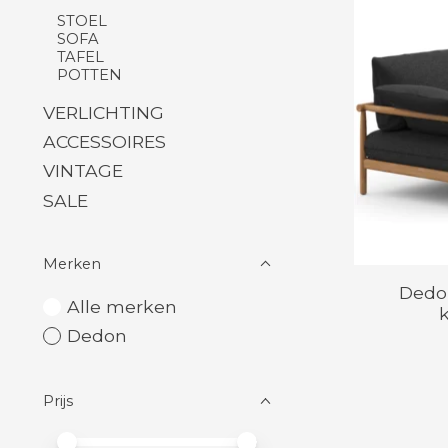
STOEL
SOFA
TAFEL
POTTEN
VERLICHTING
ACCESSOIRES
VINTAGE
SALE
Merken
Dedon
Alle merken
Dedon
Prijs
Minimale prijswaarde
Price maximum value