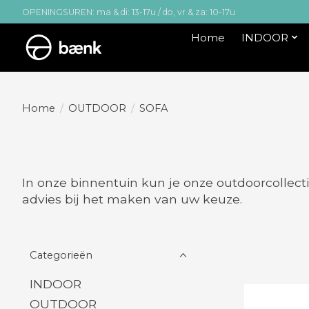
OPENINGSUREN: ma & di: 13-17u / do, vr & za: 10-17u
Home
INDOOR
Home
/
OUTDOOR
/
SOFA
In onze binnentuin kun je onze outdoorcollecti
advies bij het maken van uw keuze.
Categorieën
INDOOR
OUTDOOR