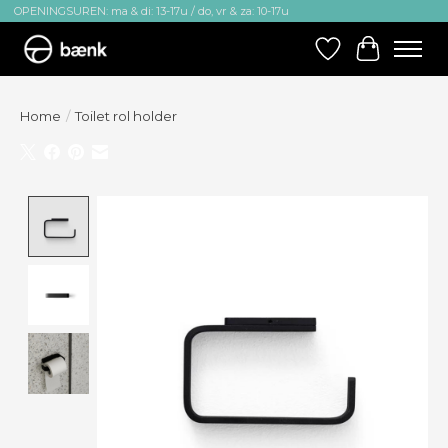
OPENINGSUREN: ma & di: 13-17u / do, vr & za: 10-17u
Verlanglijst
Winkelw
Home
/
Toilet rol holder
Product image slideshow Items