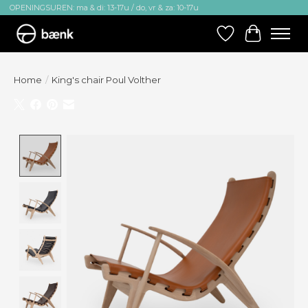
OPENINGSUREN: ma & di: 13-17u / do, vr & za: 10-17u
Verlanglijst
Winkelw
Home
/
King's chair Poul Volther
Product image slideshow Items