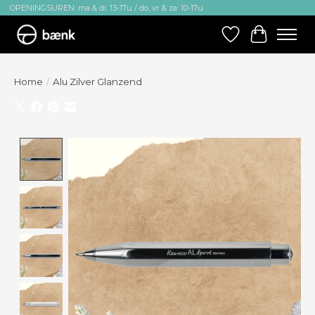
OPENINGSUREN: ma & di: 13-17u / do, vr & za: 10-17u
Verlanglijst
Winkelw
Home
/
Alu Zilver Glanzend
Product image slideshow Items