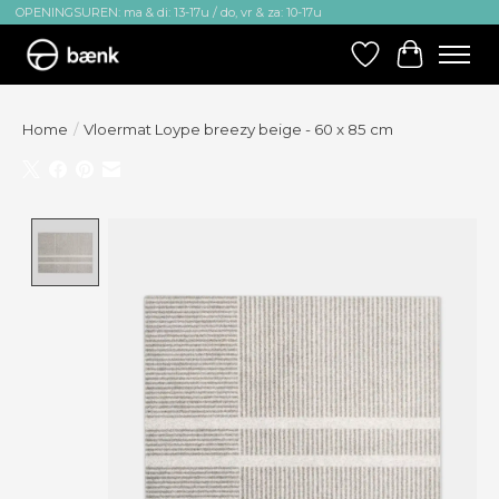
OPENINGSUREN: ma & di: 13-17u / do, vr & za: 10-17u
Verlanglijst
Winkelw
Home
/
Vloermat Loype breezy beige - 60 x 85 cm
Product image slideshow Items