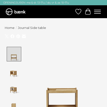
OPENINGSUREN: ma & di: 13-17u / do, vr & za: 10-17u
Verlanglijst
Winkelw
Home
/
Journal Side table
Product image slideshow Items