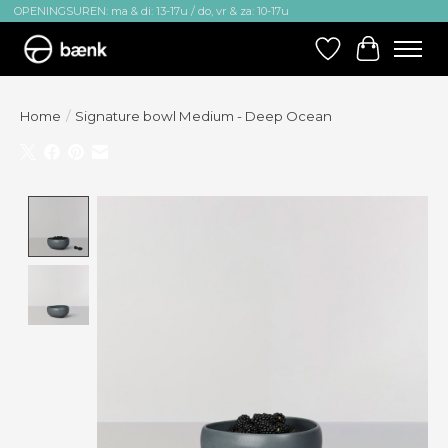
OPENINGSUREN: ma & di: 13-17u / do, vr & za: 10-17u
Verlanglijst
Winkelw
Home
/
Signature bowl Medium - Deep Ocean
Product image slideshow Items