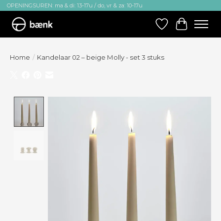
OPENINGSUREN: ma & di: 13-17u / do, vr & za: 10-17u
Verlanglijst
Winkelw
Home
/
Kandelaar 02 – beige Molly - set 3 stuks
Product image slideshow Items