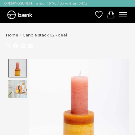
OPENINGSUREN: ma & di: 13-17u / do, vr & za: 10-17u
Verlanglijst
Winkelw
Home
/
Candle stack 02 - geel
Product image slideshow Items