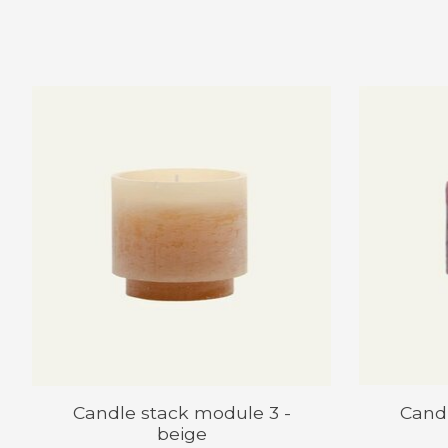
Items van productcarrousel
Candle stack module 3 -
Candl
beige