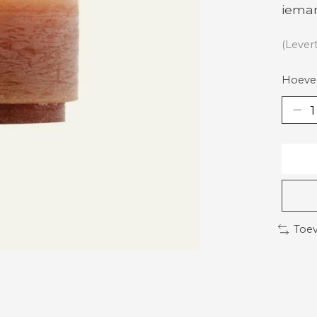
ieman
(Lever
Hoevee
Toev