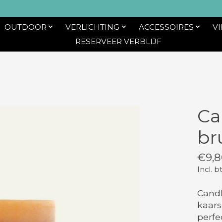
OUTDOOR
VERLICHTING
ACCESSOIRES
V
RESERVEER VERBLIJF
Ca
br
€9,8
Incl. b
Candl
kaars
perfe