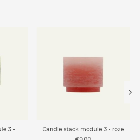
le 3 -
Candle stack module 3 - roze
€9,80