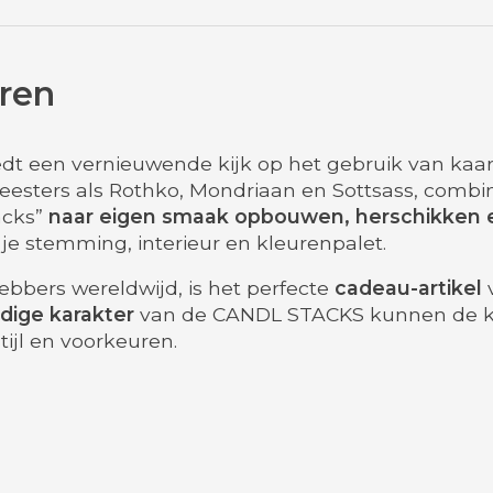
uren
iedt een vernieuwende kijk op het gebruik van kaa
eesters als Rothko, Mondriaan en Sottsass, comb
acks”
naar eigen smaak opbouwen, herschikken e
 je stemming, interieur en kleurenpalet.
fhebbers wereldwijd, is het perfecte
cadeau-artikel
v
jdige karakter
van de CANDL STACKS kunnen de k
tijl en voorkeuren.