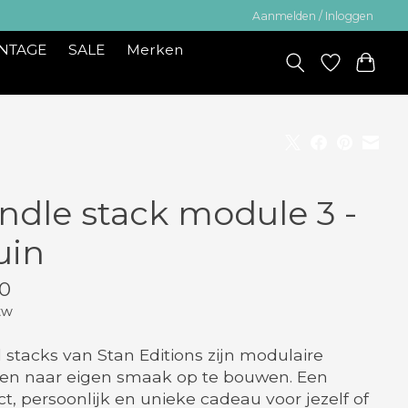
Aanmelden / Inloggen
INTAGE
SALE
Merken
ndle stack module 3 -
uin
0
tw
 stacks van Stan Editions zijn modulaire
en naar eigen smaak op te bouwen. Een
ct, persoonlijk en unieke cadeau voor jezelf of