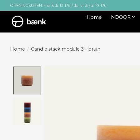
OPENINGSUREN: ma & di: 13-17u / do, vr & za: 10-17u
Home
INDOOR
Home
/
Candle stack module 3 - bruin
Product image slideshow Items