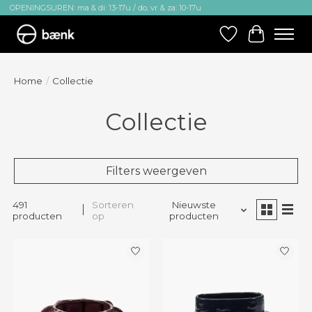
OPENINGSUREN: ma & di: 13-17u / do, vr & za: 10-17u
Verlanglijst
Winkelw
Home
/
Collectie
Collectie
Filters weergeven
491
Sorteren
Nieuwste
producten
op
producten