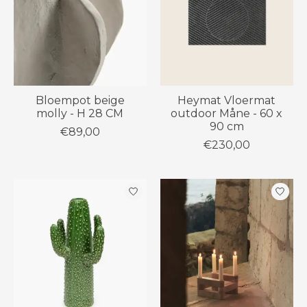
Bloempot beige
Heymat Vloermat
molly - H 28 CM
outdoor Måne - 60 x
90 cm
€89,00
€230,00