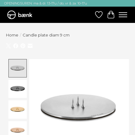
OPENINGSUREN: ma & di: 13-17u / do, vr & za: 10-17u
Verlanglijst
Winkelw
Home
/
Candle plate diam 9 cm
Product image slideshow Items