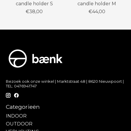
candle holder S
candle holder M
€38,00
€44,00
Bezoek ook onze winkel | Marktstraat 48 | 8620 Nieuwpoort |
TEL: 0476941747
Categorieën
INDOOR
OUTDOOR