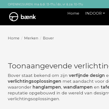
OPENINGSUREN: ma & di: 13-17u / do, vr & za: 10-17u
Home
INDOOR
Home
/
Merken
/
Bover
Toonaangevende verlichtin
Bover staat bekend om zijn
verfijnde design
e
verlichtingsoplossingen
met aandacht voor d
waaronder
hanglampen
,
wandlampen
en
taf
reputatie opgebouwd in de wereld van designv
verlichtingsoplossingen.