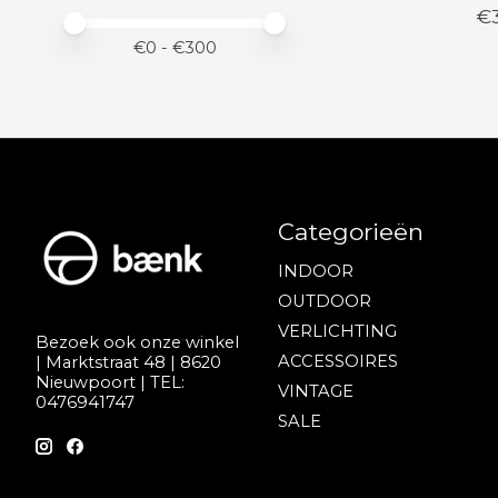
€
Minimale prijswaarde
Price maximum value
€
0
- €
300
Categorieën
INDOOR
OUTDOOR
VERLICHTING
Bezoek ook onze winkel
ACCESSOIRES
| Marktstraat 48 | 8620
Nieuwpoort | TEL:
VINTAGE
0476941747
SALE