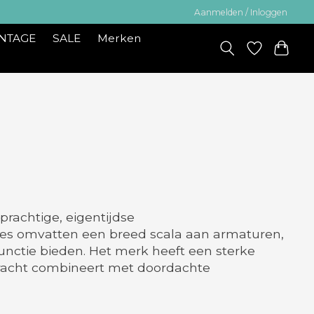
Aanmelden / Inloggen
INTAGE
SALE
Merken
prachtige, eigentijdse
cties omvatten een breed scala aan armaturen,
functie bieden. Het merk heeft een sterke
kracht combineert met doordachte