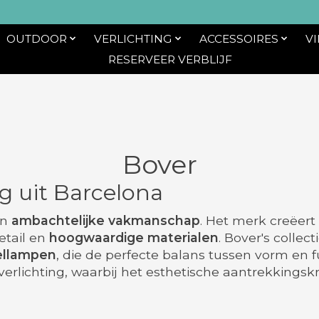
OUTDOOR
VERLICHTING
ACCESSOIRES
V
RESERVEER VERBLIJF
Bover
g uit Barcelona
n
ambachtelijke vakmanschap
. Het merk creëert 
etail en
hoogwaardige materialen
. Bover's colle
ellampen
, die de perfecte balans tussen vorm en 
erlichting, waarbij het esthetische aantrekkings