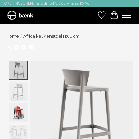
OPENINGSUREN: ma & di: 13-17u / do, vr & za: 10-17u
Verlanglijst
Winkelw
Home
/
Africa keukenstoel H:66 cm
Product image slideshow Items